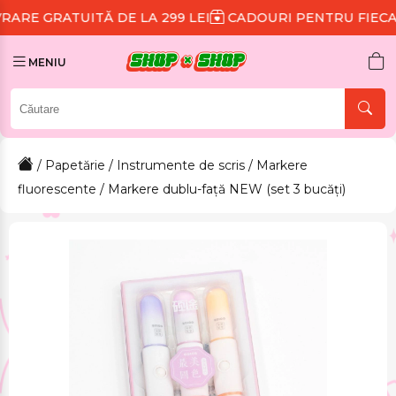
TĂ DE LA 299 LEI
CADOURI PENTRU FIECARE COMAND
MENIU
/
Papetărie
/
Instrumente de scris
/
Markere
fluorescente
/ Markere dublu-față NEW (set 3 bucăți)