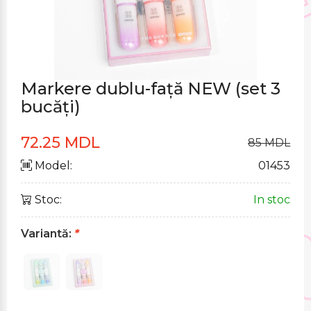
Markere dublu-față NEW (set 3
bucăți)
72.25 MDL
85 MDL
Model:
01453
Stoc:
In stoc
Variantă:
*