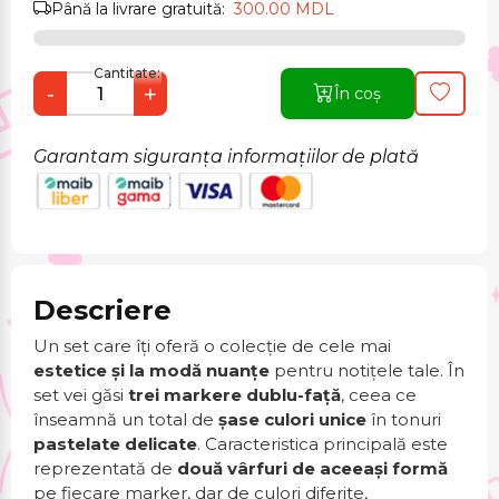
Până la livrare gratuită:
300.00 MDL
Cantitate:
-
+
În coș
Garantam siguranța informațiilor de plată
Descriere
Un set care îți oferă o colecție de cele mai
estetice și la modă nuanțe
pentru notițele tale. În
set vei găsi
trei markere dublu-față
, ceea ce
înseamnă un total de
șase culori unice
în tonuri
pastelate delicate
. Caracteristica principală este
reprezentată de
două vârfuri de aceeași formă
pe fiecare marker, dar de culori diferite,