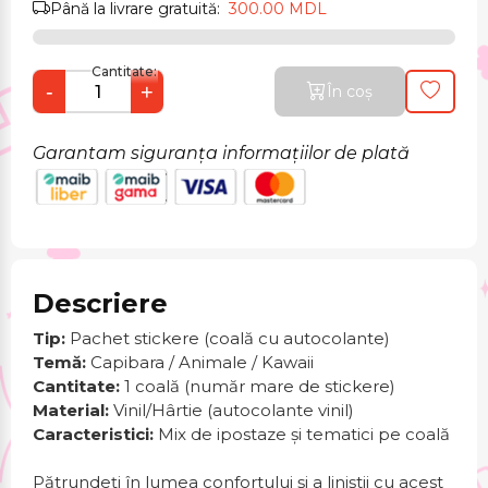
Până la livrare gratuită:
300.00 MDL
Cantitate:
-
+
În coș
Garantam siguranța informațiilor de plată
Descriere
Tip:
Pachet stickere (coală cu autocolante)
Temă:
Capibara / Animale / Kawaii
Cantitate:
1 coală (număr mare de stickere)
Material:
Vinil/Hârtie (autocolante vinil)
Caracteristici:
Mix de ipostaze și tematici pe coală
Pătrundeți în lumea confortului și a liniștii cu acest