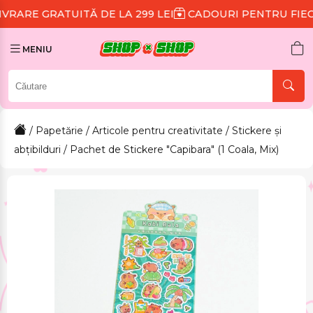
ITĂ DE LA 299 LEI
CADOURI PENTRU FIECARE COMAN
MENIU
/
Papetărie
/
Articole pentru creativitate
/
Stickere și
abțibilduri
/ Pachet de Stickere "Capibara" (1 Coala, Mix)