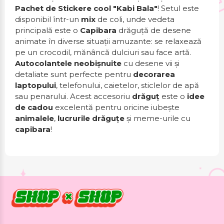
Pachet de Stickere cool "Kabi Bala"
! Setul este
disponibil într-un
mix
de coli, unde vedeta
principală este o
Capibara
drăguță de desene
animate în diverse situații amuzante: se relaxează
pe un crocodil, mănâncă dulciuri sau face artă.
Autocolantele
neobișnuite
cu desene vii și
detaliate sunt perfecte pentru
decorarea
laptopului
, telefonului, caietelor, sticlelor de apă
sau penarului. Acest accesoriu
drăguț
este o
idee
de cadou
excelentă pentru oricine iubește
animalele
,
lucrurile drăguțe
și meme-urile cu
capibara
!