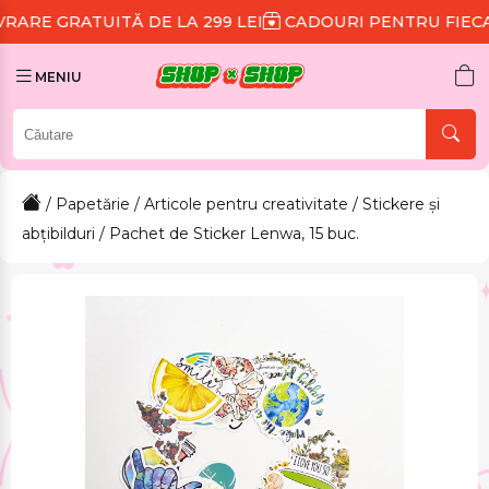
TĂ DE LA 299 LEI
CADOURI PENTRU FIECARE COMAND
MENIU
/
Papetărie
/
Articole pentru creativitate
/
Stickere și
abțibilduri
/ Pachet de Sticker Lenwa, 15 buc.