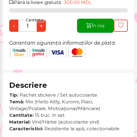
Până la livrare gratuită:
300.00 MDL
Cantitate:
-
+
În coș
Garantam siguranța informațiilor de plată
Descriere
Tip:
Pachet stickere / Set autocolante
Temă:
Mix (Hello Kitty, Kuromi, Pisici,
Vintage/Poștale, Motivațional/Mâncare)
Cantitate:
15 buc. în set
Material:
Vinil/Hârtie (autocolante vinil)
Caracteristici:
Rezistente la apă, colecționabile