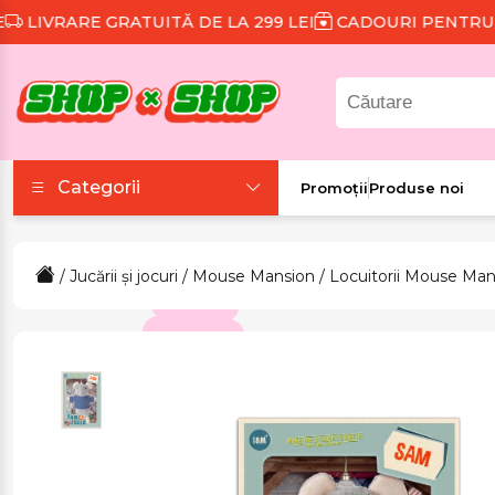
RARE GRATUITĂ DE LA 299 LEI
CADOURI PENTRU FIECA
Categorii
Promoții
Produse noi
Accesorii
/
Jucării și jocuri
/
Mouse Mansion
/
Locuitorii Mouse Man
Colecții tematice
Frumusețe și sănătate
Îmbrăcăminte și
încălțăminte