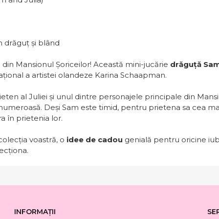
n drăguț și blând
l din Mansionul Șoriceilor! Această mini-jucărie
drăguță
Sa
ațional a artistei olandeze Karina Schaapman.
ten al Juliei și unul dintre personajele principale din Mansi
a numeroasă. Deși Sam este timid, pentru prietena sa cea mai 
a în prietenia lor.
olecția voastră, o
idee de cadou
genială pentru oricine iu
ecționa.
INFORMAȚII
SE