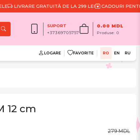
IVRARE GRATUITĂ DE LA 299 LEI
CADOURI PENTRU FIE
SUPORT
0.00 MDL
+37369705757
Produse:
0
LOGARE
FAVORITE
RO
EN
RU
AM 12 cm
279 MDL