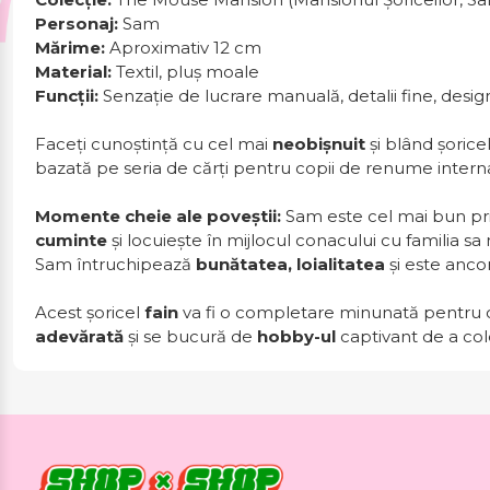
Personaj:
Sam
Mărime:
Aproximativ 12 cm
Material:
Textil, pluș moale
Funcții:
Senzație de lucrare manuală, detalii fine, desig
Faceți cunoștință cu cel mai
neobișnuit
și blând șorice
bazată pe seria de cărți pentru copii de renume intern
Momente cheie ale poveștii:
Sam este cel mai bun prie
cuminte
și locuiește în mijlocul conacului cu familia s
Sam întruchipează
bunătatea, loialitatea
și este ancor
Acest șoricel
fain
va fi o completare minunată pentru c
adevărată
și se bucură de
hobby-ul
captivant de a col