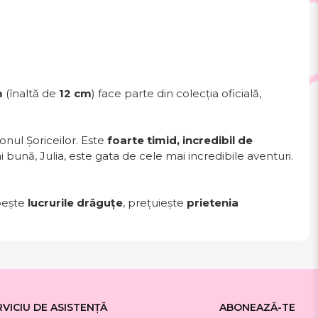
m
(înaltă de
12 cm
) face parte din colecția oficială,
onul Șoriceilor. Este
foarte timid, incredibil de
bună, Julia, este gata de cele mai incredibile aventuri.
bește
lucrurile drăguțe
, prețuiește
prietenia
RVICIU DE ASISTENȚĂ
ABONEAZĂ-TE