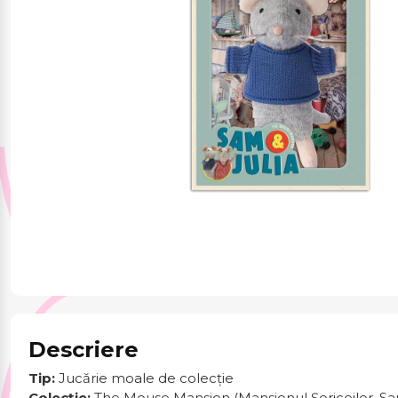
Jucării și jocuri
Papetărie
Pentru mâncare și
băutura
Produse pentru
sărbători
Descriere
Tip:
Jucărie moale de colecție
Colecție:
The Mouse Mansion (Mansionul Șoriceilor, Sa