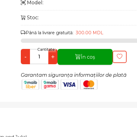
Model:
Stoc:
Până la livrare gratuită:
300.00 MDL
Cantitate:
-
+
În coș
Garantam siguranța informațiilor de plată
m and Julia)