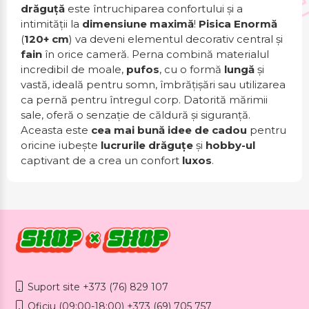
drăguță
este întruchiparea confortului și a
intimității la
dimensiune maximă
!
Pisica Enormă
(
120+ cm
) va deveni elementul decorativ central și
fain
în orice cameră. Perna combină materialul
incredibil de moale,
pufos
, cu o formă
lungă
și
vastă, ideală pentru somn, îmbrățișări sau utilizarea
ca pernă pentru întregul corp. Datorită mărimii
sale, oferă o senzație de căldură și siguranță.
Aceasta este
cea mai bună idee de cadou
pentru
oricine iubește
lucrurile drăguțe
și
hobby-ul
captivant de a crea un confort
luxos
.
Suport site +373 (76) 829 107
Oficiu (09:00-18:00) +373 (69) 705 757