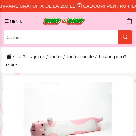
ITĂ DE LA 299 LEI
CADOURI PENTRU FIECARE COMAN
MENIU
/
Jucării și jocuri
/
Jucării
/
Jucării moale
/ Jucărie-pernă
mare