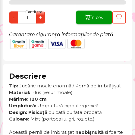
Cantitate:
-
+
În coș
Garantam siguranța informațiilor de plată
Descriere
Tip:
Jucărie moale enormă / Pernă de îmbrățișat
Material:
Pluș (velur moale)
Mărime:
120 cm
Umplutură:
Umplutură hipoalergenică
Design:
Pisicuță
culcată cu fața brodată
Culoare:
Mixt (portocaliu, gri, roz etc.)
Această pernă de îmbrățișat
neobișnuită
și foarte