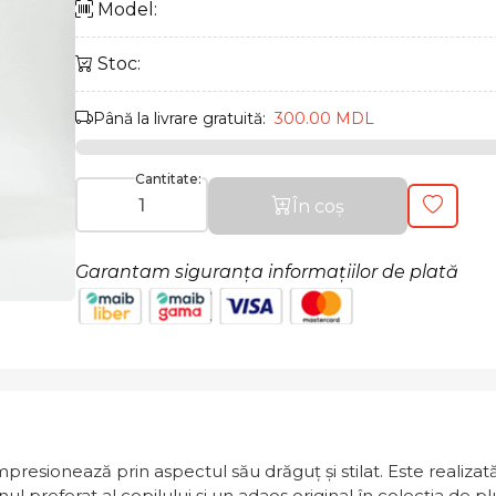
Model:
Stoc:
Până la livrare gratuită:
300.00 MDL
Cantitate:
În coș
Garantam siguranța informațiilor de plată
presionează prin aspectul său drăguț și stilat. Este realizat
ul preferat al copilului și un adaos original în colecția de plu