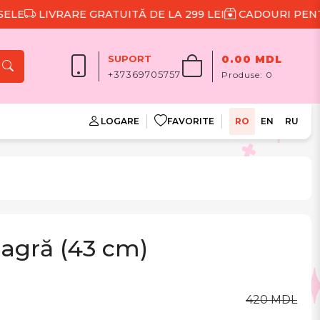
LIVRARE GRATUITĂ DE LA 299 LEI
CADOURI PENTRU 
SUPORT
0.00 MDL
+37369705757
Produse:
0
LOGARE
FAVORITE
RO
EN
RU
eagră (43 cm)
420 MDL