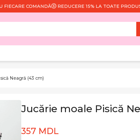
ECARE COMANDĂ
REDUCERE 15% LA TOATE PRODUSELE
isică Neagră (43 cm)
Jucărie moale Pisică N
357 MDL