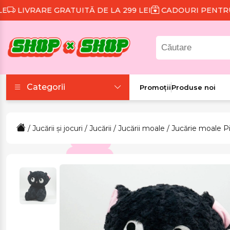
IVRARE GRATUITĂ DE LA 299 LEI
CADOURI PENTRU FI
Categorii
Promoții
Produse noi
Accesorii
/
Jucării și jocuri
/
Jucării
/
Jucării moale
/ Jucărie moale P
Colecții tematice
Frumusețe și sănătate
Îmbrăcăminte și
încălțăminte