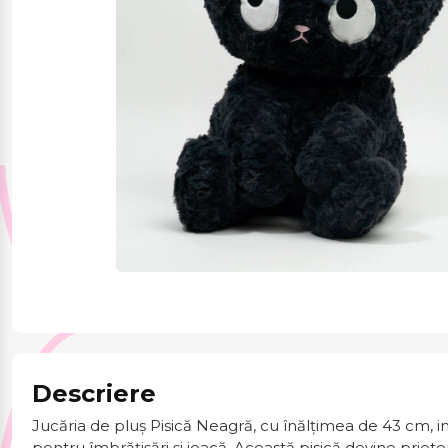
Jucării și jocuri
Papetărie
Pentru mâncare și
băutura
Produse pentru
sărbători
Descriere
Jucăria de pluș Pisică Neagră, cu înălțimea de 43 cm, im
pentru îmbrățișări și joacă. Această pisică devine prieten