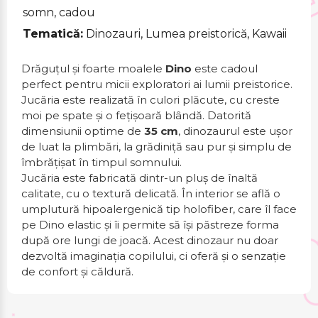
somn, cadou
Tematică:
Dinozauri, Lumea preistorică, Kawaii
Drăguțul și foarte moalele
Dino
este cadoul
perfect pentru micii exploratori ai lumii preistorice.
Jucăria este realizată în culori plăcute, cu creste
moi pe spate și o fețișoară blândă. Datorită
dimensiunii optime de
35 cm
, dinozaurul este ușor
de luat la plimbări, la grădiniță sau pur și simplu de
îmbrățișat în timpul somnului.
Jucăria este fabricată dintr-un pluș de înaltă
calitate, cu o textură delicată. În interior se află o
umplutură hipoalergenică tip holofiber, care îl face
pe Dino elastic și îi permite să își păstreze forma
după ore lungi de joacă. Acest dinozaur nu doar
dezvoltă imaginația copilului, ci oferă și o senzație
de confort și căldură.