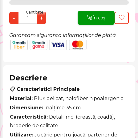
Cantitate:
-
+
În coș
Garantam siguranța informațiilor de plată
Descriere
📋 Caracteristici Principale
Material:
Pluș delicat, holofiber hipoalergenic
Dimensiune:
Înălțime 35 cm
Caracteristică:
Detalii moi (creastă, coadă),
broderie de calitate
Utilizare:
Jucărie pentru joacă, partener de