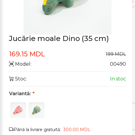
Jucărie moale Dino (35 cm)
169.15 MDL
199 MDL
Model:
00490
Stoc:
In stoc
Variantă:
*
Până la livrare gratuită:
300.00 MDL