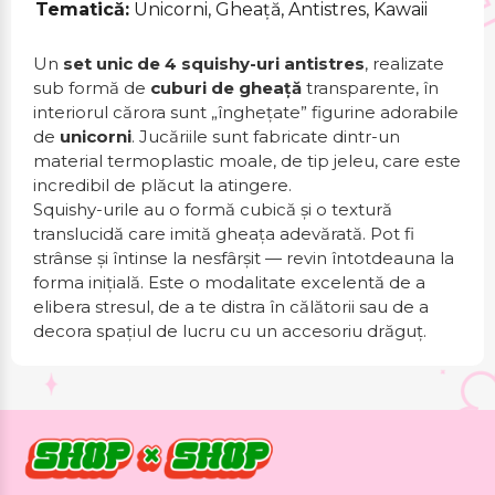
Tematică:
Unicorni, Gheață, Antistres, Kawaii
Un
set unic de 4 squishy-uri antistres
, realizate
sub formă de
cuburi de gheață
transparente, în
interiorul cărora sunt „înghețate” figurine adorabile
de
unicorni
. Jucăriile sunt fabricate dintr-un
material termoplastic moale, de tip jeleu, care este
incredibil de plăcut la atingere.
Squishy-urile au o formă cubică și o textură
translucidă care imită gheața adevărată. Pot fi
strânse și întinse la nesfârșit — revin întotdeauna la
forma inițială. Este o modalitate excelentă de a
elibera stresul, de a te distra în călătorii sau de a
decora spațiul de lucru cu un accesoriu drăguț.