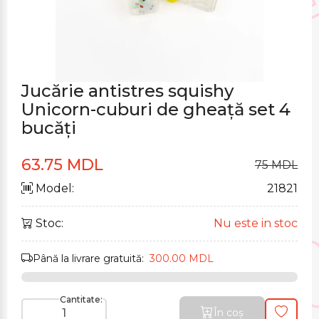
Jucărie antistres squishy
Unicorn-cuburi de gheață set 4
bucăți
63.75 MDL
75 MDL
Model:
21821
Stoc:
Nu este in stoc
Până la livrare gratuită:
300.00 MDL
Cantitate:
În coș