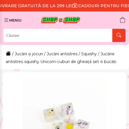
UITĂ DE LA 299 LEI
CADOURI PENTRU FIECARE COMA
MENIU
/
Jucării și jocuri
/
Jucării antistres
/
Squishy
/ Jucărie
antistres squishy Unicorn-cuburi de gheață set 4 bucăți