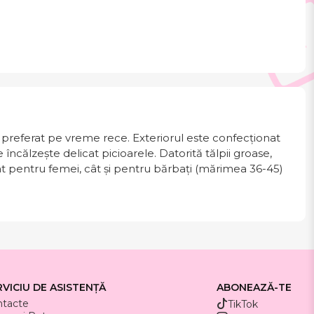
preferat pe vreme rece. Exteriorul este confecționat
e încălzește delicat picioarele. Datorită tălpii groase,
atât pentru femei, cât și pentru bărbați (mărimea 36-45)
RVICIU DE ASISTENȚĂ
ABONEAZĂ-TE
ntacte
TikTok