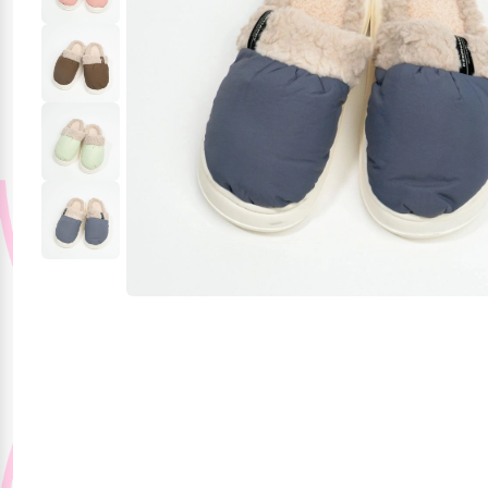
Jucării și jocuri
Papetărie
Pentru mâncare și
băutura
Produse pentru
sărbători