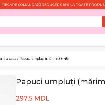
CARE COMANDĂ
REDUCERE 15% LA TOATE PRODUSELE
entru casa
/ Papuci umpluți (mărimi 36–45)
Papuci umpluți (mărim
297.5 MDL