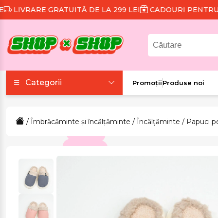
VRARE GRATUITĂ DE LA 299 LEI
CADOURI PENTRU FIE
Categorii
Promoții
Produse noi
Accesorii
/
Îmbrăcăminte și încălțăminte
/
Încălțăminte
/
Papuci p
Colecții tematice
Frumusețe și sănătate
Îmbrăcăminte și
încălțăminte