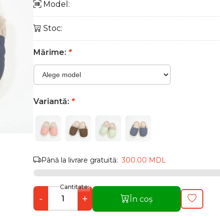
Model:
Stoc:
Mărime:
*
Variantă:
*
Până la livrare gratuită:
300.00 MDL
Cantitate:
-
+
În coș