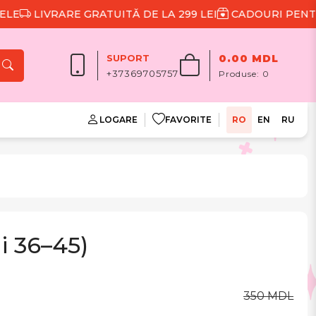
LIVRARE GRATUITĂ DE LA 299 LEI
CADOURI PENTRU F
SUPORT
0.00 MDL
+37369705757
Produse:
0
LOGARE
FAVORITE
RO
EN
RU
i 36–45)
350 MDL