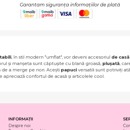
Garantam siguranța informațiilor de plată
abili
, în stil modern "umflat", vor deveni accesoriul
de casă
iorul și manșeta sunt căptușite cu blană groasă,
plușată
, car
ia de a merge pe nori. Acești
papuci
versatili sunt potriviți 
 apreciază confortul de acasă și articolele cool.
INFORMAȚII
SE
Despre noi
Co