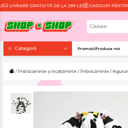
LIVRARE GRATUITĂ DE LA 299 LEI
CADOURI PENTRU FI
Categorii
Promoții
Produse noi
Accesorii
/
Îmbrăcăminte și încălțăminte
/
Îmbrăcăminte
/
Kiguru
Colecții tematice
Frumusețe și sănătate
Îmbrăcăminte și
încălțăminte