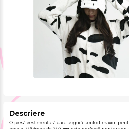
Jucării și jocuri
Papetărie
Pentru mâncare și
băutura
Produse pentru
sărbători
Descriere
O piesă vestimentară care asigură confort maxim pentru
moale. Mărimea de
140 cm
este perfectă pentru copiii 