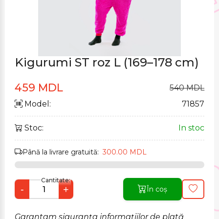
Kigurumi ST roz L (169–178 cm)
459 MDL
540 MDL
Model:
71857
Stoc:
In stoc
Până la livrare gratuită:
300.00 MDL
Cantitate:
-
+
În coș
Garantam siguranța informațiilor de plată