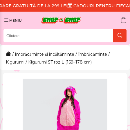
TĂ DE LA 299 LEI
CADOURI PENTRU FIECARE COMAND
MENIU
/
Îmbrăcăminte și încălțăminte
/
Îmbrăcăminte
/
Kigurumi
/ Kigurumi ST roz L (169–178 cm)