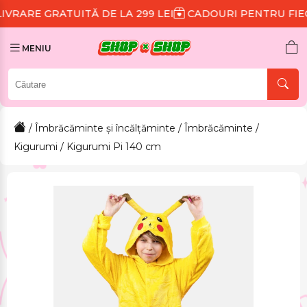
UITĂ DE LA 299 LEI
CADOURI PENTRU FIECARE COMA
MENIU
/
Îmbrăcăminte și încălțăminte
/
Îmbrăcăminte
/
Kigurumi
/ Kigurumi Pi 140 cm