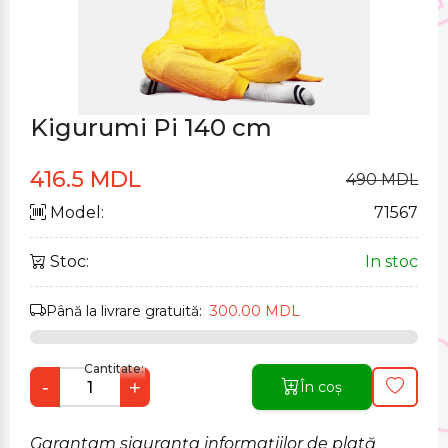
Kigurumi Pi 140 cm
416.5 MDL
490 MDL
Model:
71567
Stoc:
In stoc
Până la livrare gratuită:
300.00 MDL
Cantitate:
-
+
În coș
Garantam siguranța informațiilor de plată