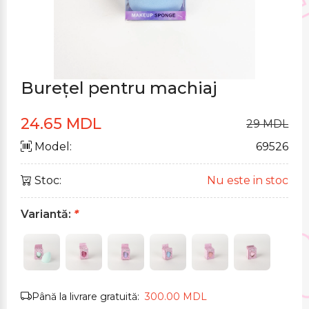
Burețel pentru machiaj
24.65 MDL
29 MDL
Model:
69526
Stoc:
Nu este in stoc
Variantă:
*
Până la livrare gratuită:
300.00 MDL