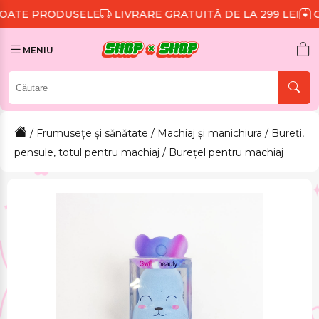
ELE
LIVRARE GRATUITĂ DE LA 299 LEI
CADOURI PENTR
MENIU
/
Frumusețe și sănătate
/
Machiaj și manichiura
/
Bureți,
pensule, totul pentru machiaj
/ Burețel pentru machiaj