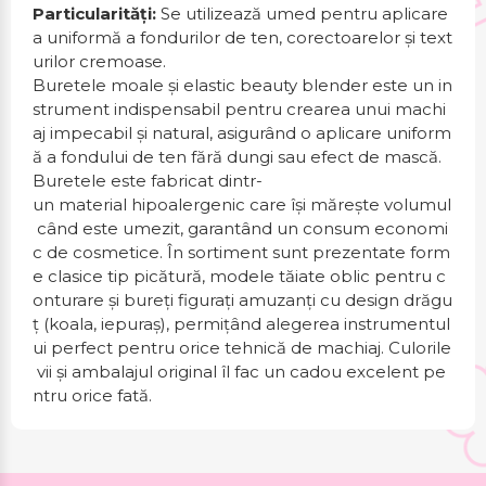
Particularități:
Se utilizează umed pentru aplicare
a uniformă a fondurilor de ten, corectoarelor și text
urilor cremoase.
Buretele moale și elastic beauty blender este un in
strument indispensabil pentru crearea unui machi
aj impecabil și natural, asigurând o aplicare uniform
ă a fondului de ten fără dungi sau efect de mască.
Buretele este fabricat dintr-
un material hipoalergenic care își mărește volumul
când este umezit, garantând un consum economi
c de cosmetice. În sortiment sunt prezentate form
e clasice tip picătură, modele tăiate oblic pentru c
onturare și bureți figurați amuzanți cu design drăgu
ț (koala, iepuraș), permițând alegerea instrumentul
ui perfect pentru orice tehnică de machiaj. Culorile
vii și ambalajul original îl fac un cadou excelent pe
ntru orice fată.