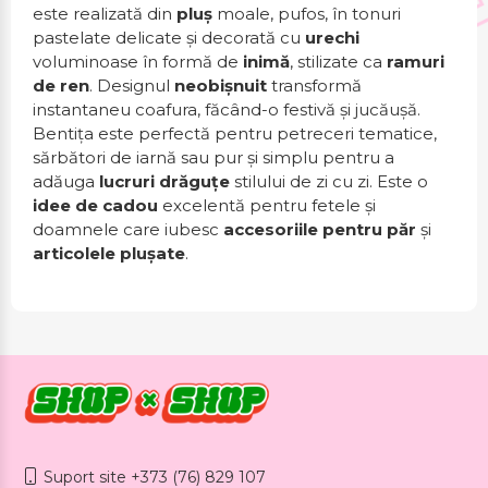
este realizată din
pluș
moale, pufos, în tonuri
pastelate delicate și decorată cu
urechi
voluminoase în formă de
inimă
, stilizate ca
ramuri
de ren
. Designul
neobișnuit
transformă
instantaneu coafura, făcând-o festivă și jucăușă.
Bentița este perfectă pentru petreceri tematice,
sărbători de iarnă sau pur și simplu pentru a
adăuga
lucruri drăguțe
stilului de zi cu zi. Este o
idee de cadou
excelentă pentru fetele și
doamnele care iubesc
accesoriile pentru păr
și
articolele plușate
.
Suport site +373 (76) 829 107