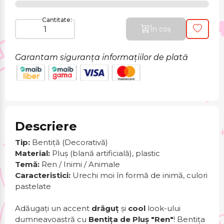
Cantitate:
În coș
Garantam siguranța informațiilor de plată
Descriere
Tip:
Bentiță (Decorativă)
Material:
Pluș (blană artificială), plastic
Temă:
Ren / Inimi / Animale
Caracteristici:
Urechi moi în formă de inimă, culori
pastelate
Adăugați un accent
drăguț
și
cool
look-ului
dumneavoastră cu
Bentița de Pluș "Ren"
! Bentița