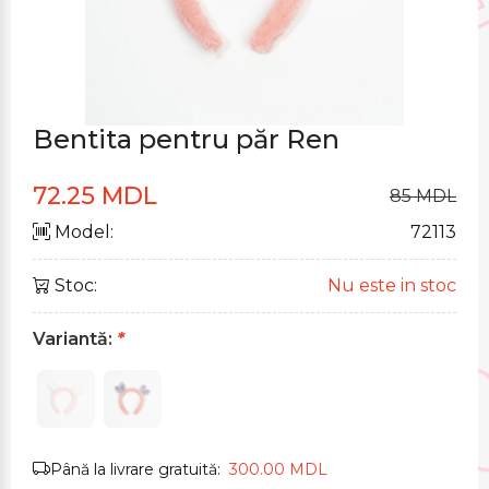
Bentita pentru păr Ren
72.25 MDL
85 MDL
Model:
72113
Stoc:
Nu este in stoc
Variantă:
*
Până la livrare gratuită:
300.00 MDL