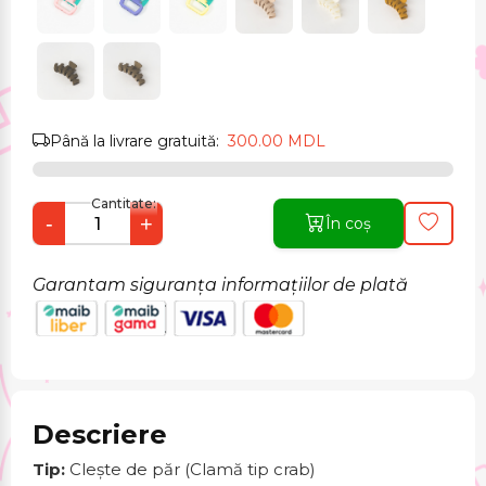
Până la livrare gratuită:
300.00 MDL
Cantitate:
-
+
În coș
Garantam siguranța informațiilor de plată
Descriere
Tip:
Clește de păr (Clamă tip crab)