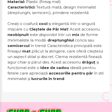
Material:
Plastic (finisaj mat)
Caracteristici:
Textură mată, design minimalist
(dreptunghi, semicerc), prindere rezistentă
Creați o coafură
cool
și elegantă într-o singură
mișcare cu
Cleștele de Păr Mat
! Acest accesoriu
neobișnuit
este disponibil într-un
mix
de forme
minimaliste la modă:
dreptunghiul
concis sau
semicercul
în trend. Caracteristica principală este
finisajul
mat
plăcut la atingere, care oferă cleștelui
un aspect stilat și discret. Clema rezistentă fixează
sigur chiar și părul des. Acest accesoriu
drăguț
și
funcțional este o
idee de cadou
ideală pentru
fetele care apreciază
accesoriile pentru păr
în stil
minimalist și
lucrurile în trend
.