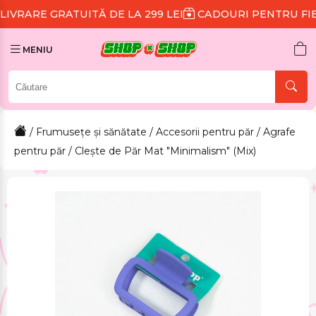
TUITĂ DE LA 299 LEI
CADOURI PENTRU FIECARE COM
MENIU
/
Frumusețe și sănătate
/
Accesorii pentru păr
/
Agrafe
pentru păr
/ Clește de Păr Mat "Minimalism" (Mix)