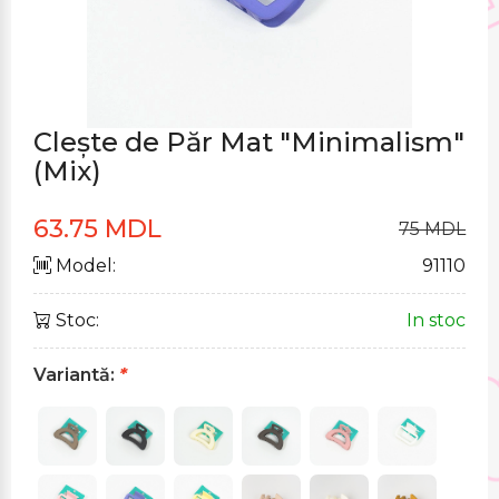
Clește de Păr Mat "Minimalism"
(Mix)
63.75 MDL
75 MDL
Model:
91110
Stoc:
In stoc
Variantă:
*