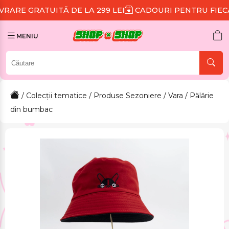
TĂ DE LA 299 LEI
CADOURI PENTRU FIECARE COMAN
MENIU
/
Colecții tematice
/
Produse Sezoniere
/
Vara
/ Pălărie
din bumbac