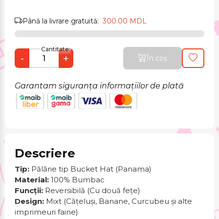
Până la livrare gratuită:
300.00 MDL
Cantitate:
-
+
În coș
Garantam siguranța informațiilor de plată
Descriere
Tip:
Pălărie tip Bucket Hat (Panama)
Material:
100% Bumbac
Funcții:
Reversibilă (Cu două fețe)
Design:
Mixt (Cățeluși, Banane, Curcubeu și alte
imprimeuri faine)