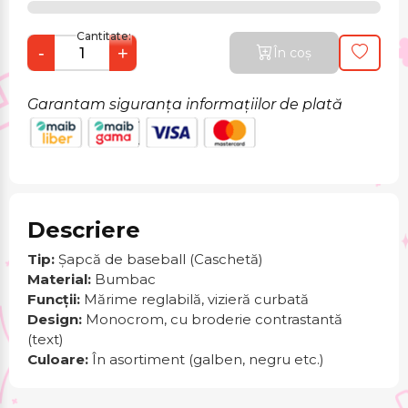
Cantitate:
-
+
În coș
Garantam siguranța informațiilor de plată
Descriere
Tip:
Șapcă de baseball (Caschetă)
Material:
Bumbac
Funcții:
Mărime reglabilă, vizieră curbată
Design:
Monocrom, cu broderie contrastantă
(text)
Culoare:
În asortiment (galben, negru etc.)