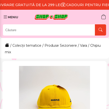
ITĂ DE LA 299 LEI
CADOURI PENTRU FIECARE COMAN
MENIU
/
Colecții tematice
/
Produse Sezoniere
/
Vara
/ Chipiu
mix