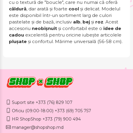
cu o textură de "boucle", care nu numai că oferă
căldură
, dar arată și foarte
cool
și delicat. Modelul
este disponibil într-un sortiment larg de culori
pastelate și de bază, inclusiv
alb
,
bej
și
roz
. Acest
accesoriu
neobișnuit
și confortabil este o
idee de
cadou
excelentă pentru oricine iubește articolele
plușate
și confortul. Mărime universală (56-58 cm).
Suport site +373 (76) 829 107
Oficiu (09:00-18:00) +373 (69) 705 757
HR ShopShop +373 (79) 900 494
manager@shopshop.md