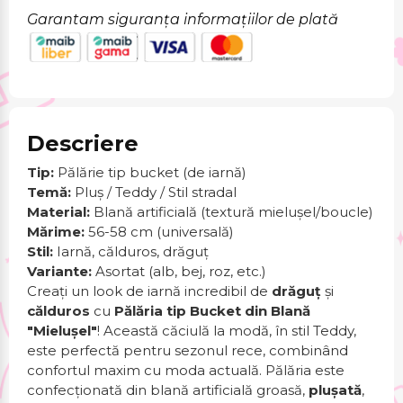
Garantam siguranța informațiilor de plată
Descriere
Tip:
Pălărie tip bucket (de iarnă)
Temă:
Pluș / Teddy / Stil stradal
Material:
Blană artificială (textură mielușel/boucle)
Mărime:
56-58 cm (universală)
Stil:
Iarnă, călduros, drăguț
Variante:
Asortat (alb, bej, roz, etc.)
Creați un look de iarnă incredibil de
drăguț
și
călduros
cu
Pălăria tip Bucket din Blană
"Mielușel"
! Această căciulă la modă, în stil Teddy,
este perfectă pentru sezonul rece, combinând
confortul maxim cu moda actuală. Pălăria este
confecționată din blană artificială groasă,
plușată
,