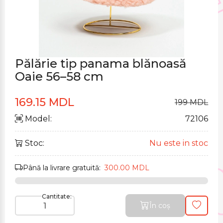
Pălărie tip panama blănoasă
Oaie 56–58 cm
169.15 MDL
199 MDL
Model:
72106
Stoc:
Nu este in stoc
Până la livrare gratuită:
300.00 MDL
Cantitate:
În coș