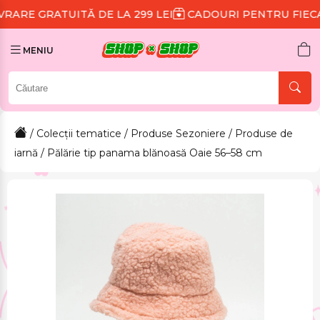
TĂ DE LA 299 LEI
CADOURI PENTRU FIECARE COMAN
MENIU
/
Colecții tematice
/
Produse Sezoniere
/
Produse de
iarnă
/ Pălărie tip panama blănoasă Oaie 56–58 cm