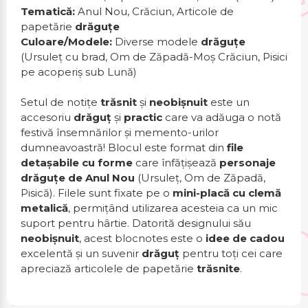
Tematică:
Anul Nou, Crăciun, Articole de
papetărie
drăguțe
Culoare/Modele:
Diverse modele
drăguțe
(Ursuleț cu brad, Om de Zăpadă-Moș Crăciun, Pisici
pe acoperiș sub Lună)
Setul de notițe
trăsnit
și
neobișnuit
este un
accesoriu
drăguț
și
practic
care va adăuga o notă
festivă însemnărilor și memento-urilor
dumneavoastră! Blocul este format din
file
detașabile cu forme
care înfățișează
personaje
drăguțe de Anul Nou
(Ursuleț, Om de Zăpadă,
Pisică). Filele sunt fixate pe o
mini-placă cu clemă
metalică
, permițând utilizarea acesteia ca un mic
suport pentru hârtie. Datorită designului său
neobișnuit
, acest blocnotes este o
idee de cadou
excelentă și un suvenir
drăguț
pentru toți cei care
apreciază articolele de papetărie
trăsnite
.