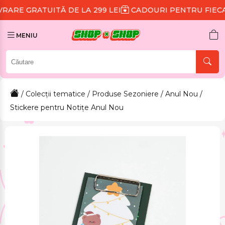
TĂ DE LA 299 LEI
CADOURI PENTRU FIECARE COMAND
MENIU
/
Colecții tematice
/
Produse Sezoniere
/
Anul Nou
/
Stickere pentru Notițe Anul Nou