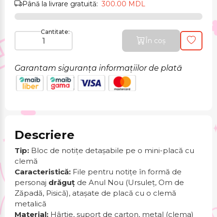
Până la livrare gratuită:
300.00 MDL
Cantitate:
În coș
Garantam siguranța informațiilor de plată
Descriere
Tip:
Bloc de notițe detașabile pe o mini-placă cu
clemă
Caracteristică:
File pentru notițe în formă de
personaj
drăguț
de Anul Nou (Ursuleț, Om de
Zăpadă, Pisică), atașate de placă cu o clemă
metalică
Material:
Hârtie, suport de carton, metal (clema)