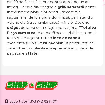
din 50 de file, suficiente pentru aproape un an
întreg. Fiecare filă conține o
grilă nedatată
pentru
înregistrarea planurilor pentru fiecare zi a
săptămânii (de luni până duminică), permițând o
viziune clară a sarcinilor săptămânale. Designul
drăguț
de iarnă cu mesajul motivațional
"Totul va
fi așa cum vreau!"
conferă accesoriului un aspect
festiv și încurajator. Este o
idee de cadou
excelentă și un suvenir
neobișnuit
pentru toți cei
care iubesc să planifice și apreciază articolele de
papetărie
stilate
.
Suport site +373 (76) 829 107