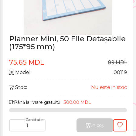
Planner Mini, 50 File Detașabile
(175*95 mm)
75.65 MDL
89 MDL
Model:
00119
Stoc:
Nu este in stoc
Până la livrare gratuită:
300.00 MDL
Cantitate:
În coș