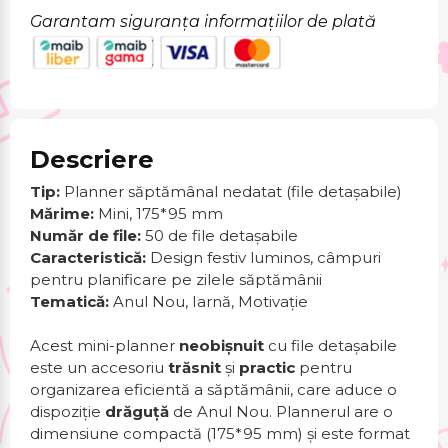
Garantam siguranța informațiilor de plată
Descriere
Tip:
Planner săptămânal nedatat (file detașabile)
Mărime:
Mini, 175*95 mm
Număr de file:
50 de file detașabile
Caracteristică:
Design festiv luminos, câmpuri
pentru planificare pe zilele săptămânii
Tematică:
Anul Nou, Iarnă, Motivație
Acest mini-planner
neobișnuit
cu file detașabile
este un accesoriu
trăsnit
și
practic
pentru
organizarea eficientă a săptămânii, care aduce o
dispoziție
drăguță
de Anul Nou. Plannerul are o
dimensiune compactă (175*95 mm) și este format