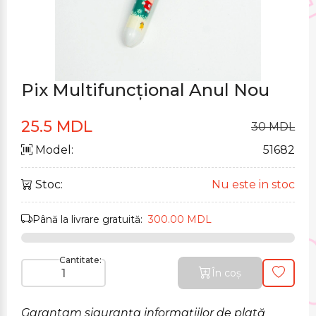
Pix Multifuncțional Anul Nou
25.5 MDL
30 MDL
Model:
51682
Stoc:
Nu este in stoc
Până la livrare gratuită:
300.00 MDL
Cantitate:
În coș
Garantam siguranța informațiilor de plată