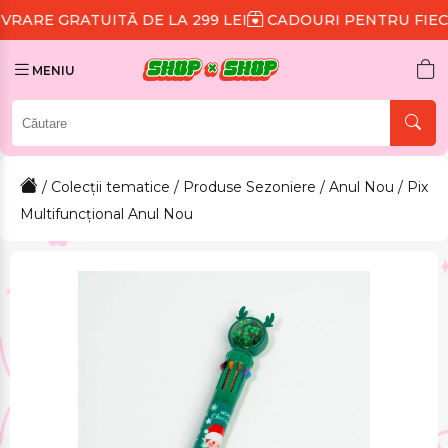
UITĂ DE LA 299 LEI
CADOURI PENTRU FIECARE COMA
MENIU
/
Colecții tematice
/
Produse Sezoniere
/
Anul Nou
/ Pix
Multifuncțional Anul Nou