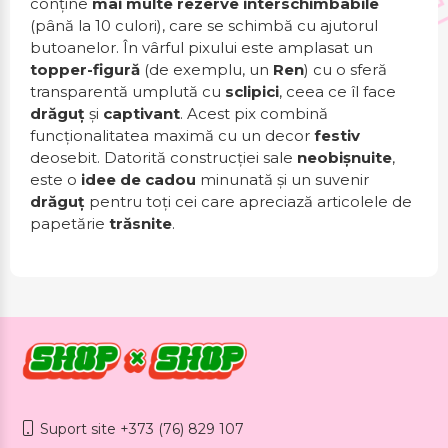
conține
mai multe rezerve interschimbabile
(până la 10 culori), care se schimbă cu ajutorul
butoanelor. În vârful pixului este amplasat un
topper-figură
(de exemplu, un
Ren
) cu o sferă
transparentă umplută cu
sclipici
, ceea ce îl face
drăguț
și
captivant
. Acest pix combină
funcționalitatea maximă cu un decor
festiv
deosebit. Datorită construcției sale
neobișnuite
,
este o
idee de cadou
minunată și un suvenir
drăguț
pentru toți cei care apreciază articolele de
papetărie
trăsnite
.
Suport site +373 (76) 829 107