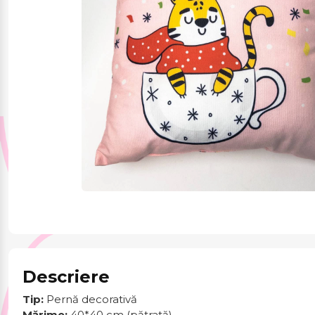
Jucării și jocuri
Papetărie
Pentru mâncare și
băutura
Produse pentru
sărbători
Descriere
Tip:
Pernă decorativă
Mărime:
40*40 cm (pătrată)