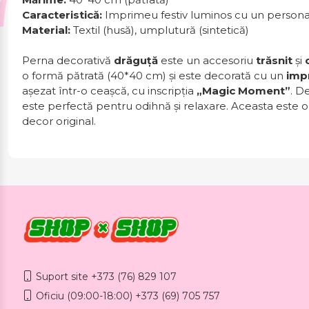
Caracteristică:
Imprimeu festiv luminos cu un person
Material:
Textil (husă), umplutură (sintetică)
Perna decorativă
drăguță
este un accesoriu
trăsnit
și
o formă pătrată (40*40 cm) și este decorată cu un
impr
așezat într-o ceașcă, cu inscripția
„Magic Moment”
. D
este perfectă pentru odihnă și relaxare. Aceasta este 
decor original.
Suport site +373 (76) 829 107
Oficiu (09:00-18:00) +373 (69) 705 757