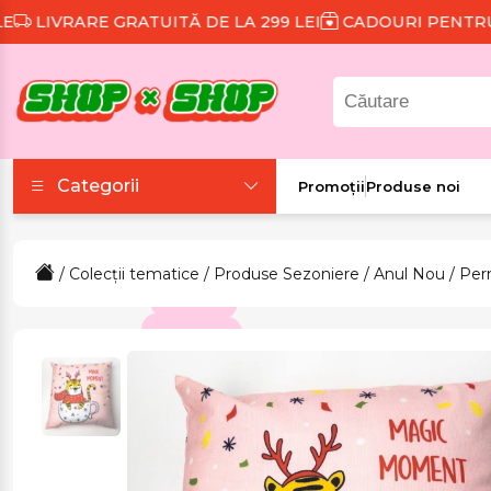
IVRARE GRATUITĂ DE LA 299 LEI
CADOURI PENTRU FIE
Categorii
Promoții
Produse noi
Accesorii
/
Colecții tematice
/
Produse Sezoniere
/
Anul Nou
/ Per
Colecții tematice
Frumusețe și sănătate
Îmbrăcăminte și
încălțăminte