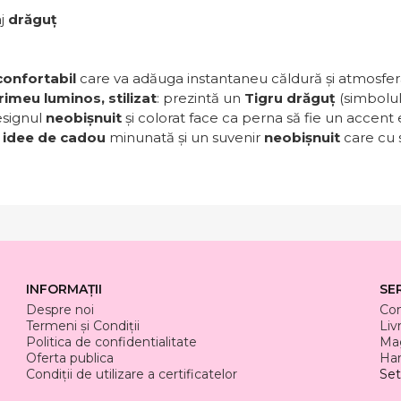
aj
drăguț
confortabil
care va adăuga instantaneu căldură și atmosfer
imeu luminos, stilizat
: prezintă un
Tigru drăguț
(simbolul
esignul
neobișnuit
și colorat face ca perna să fie un accent 
o
idee de cadou
minunată și un suvenir
neobișnuit
care cu s
INFORMAȚII
SE
Despre noi
Co
Termeni și Condiții
Liv
Politica de confidentialitate
Mag
Oferta publica
Har
Condiții de utilizare a certificatelor
Set