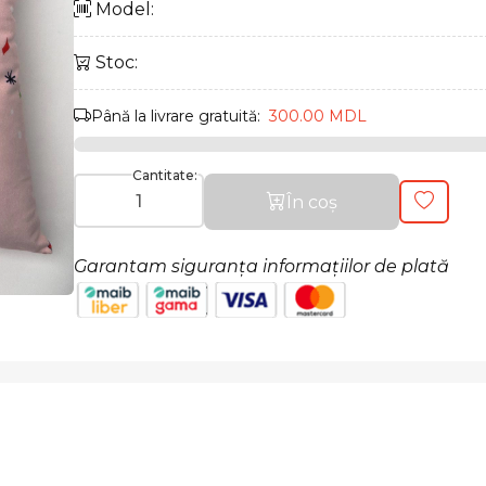
Model:
Stoc:
Până la livrare gratuită:
300.00 MDL
Cantitate:
În coș
Garantam siguranța informațiilor de plată