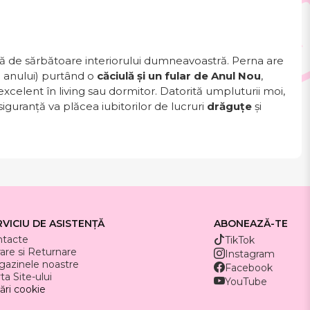
ă de sărbătoare interiorului dumneavoastră. Perna are
 anului) purtând o
căciulă și un fular de Anul Nou
,
excelent în living sau dormitor. Datorită umpluturii moi,
iguranță va plăcea iubitorilor de lucruri
drăguțe
și
RVICIU DE ASISTENȚĂ
ABONEAZĂ-TE
ntacte
TikTok
rare si Returnare
Instagram
azinele noastre
Facebook
ta Site-ului
YouTube
ări cookie