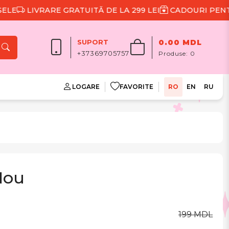
LIVRARE GRATUITĂ DE LA 299 LEI
CADOURI PENTRU F
SUPORT
0.00 MDL
+37369705757
Produse:
0
LOGARE
FAVORITE
RO
EN
RU
Nou
199 MDL