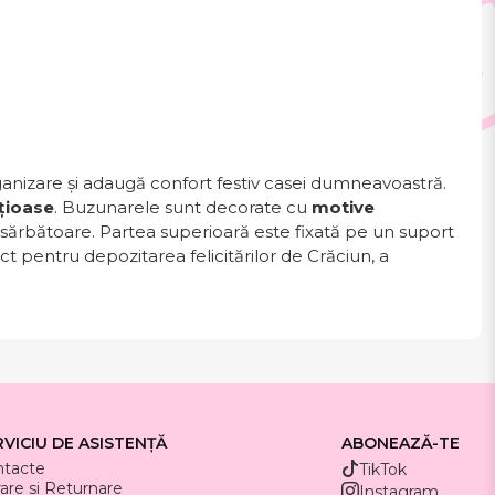
ganizare și adaugă confort festiv casei dumneavoastră.
țioase
. Buzunarele sunt decorate cu
motive
 sărbătoare. Partea superioară este fixată pe un suport
ect pentru depozitarea felicitărilor de Crăciun, a
RVICIU DE ASISTENȚĂ
ABONEAZĂ-TE
ntacte
TikTok
rare si Returnare
Instagram