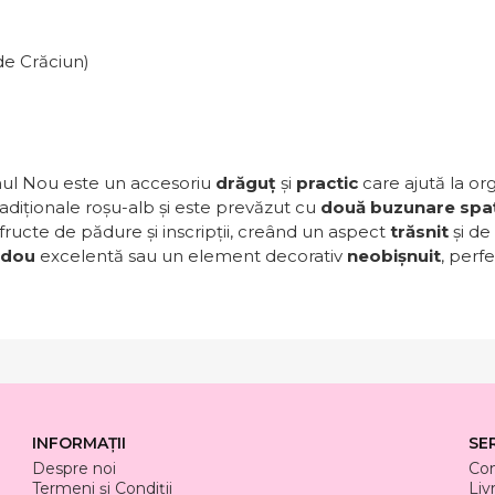
de Crăciun)
ul Nou este un accesoriu
drăguț
și
practic
care ajută la or
radiționale roșu-alb și este prevăzut cu
două buzunare spa
fructe de pădure și inscripții, creând un aspect
trăsnit
și de
adou
excelentă sau un element decorativ
neobișnuit
, perf
INFORMAȚII
SE
Despre noi
Co
Termeni și Condiții
Liv