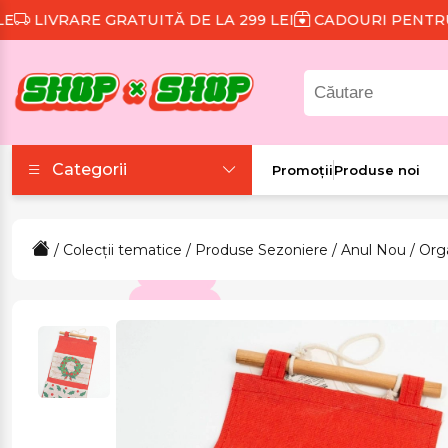
IVRARE GRATUITĂ DE LA 299 LEI
CADOURI PENTRU FI
Categorii
Promoții
Produse noi
Accesorii
/
Colecții tematice
/
Produse Sezoniere
/
Anul Nou
/ Org
Colecții tematice
Frumusețe și sănătate
Îmbrăcăminte și
încălțăminte