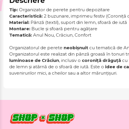
Descriere
Tip:
Organizator de perete pentru depozitare
Caracteristică:
2 buzunare, imprimeu festiv (Coroniță 
Material:
Pânză (textil), suport din lemn, sfoară de iută
Montare:
Bucle și sfoară pentru agățare
Tematică:
Anul Nou, Crăciun, Confort
Organizatorul de perete
neobișnuit
cu tematică de An
Organizatorul este realizat din pânză groasă în tonuri t
luminoase de Crăciun
, inclusiv o
coroniță drăguță
cu 
de lemn și atârnă de o sfoară de iută. Este o
idee de c
suvenirurilor mici, a cheilor sau a altor mărunțișuri.