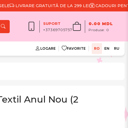
LIVRARE GRATUITĂ DE LA 299 LEI
CADOURI PENTRU 
SUPORT
0.00 MDL
+37369705757
Produse:
0
LOGARE
FAVORITE
RO
EN
RU
extil Anul Nou (2