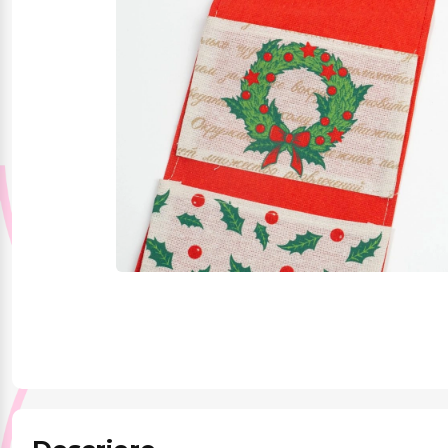
Jucării și jocuri
Papetărie
Pentru mâncare și
băutura
Produse pentru
sărbători