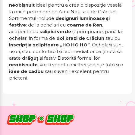
neobișnuit
ideal pentru a crea o dispoziție veselă
la orice petrecere de Anul Nou sau de Crăciun!
Sortimentul include
designuri luminoase și
festive
: de la ochelari cu
coarne de Ren
,
acoperite cu
sclipici verde
și pompoane, până la
ochelari în formă de
doi brazi de Crăciun
sau cu
inscripția sclipitoare „HO HO HO”
. Ochelarii sunt
ușori, stau confortabil și fac imediat orice ținută să
arate
drăguț
și festiv. Datorită formei lor
neobișnuite
, vor fi vedeta oricărei ședințe foto și o
idee de cadou
sau suvenir excelent pentru
prieteni.