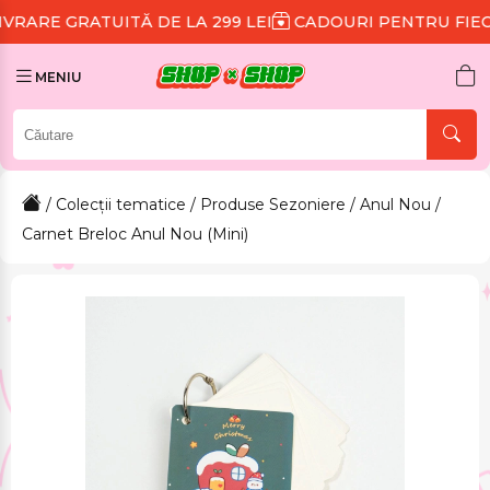
TUITĂ DE LA 299 LEI
CADOURI PENTRU FIECARE COM
MENIU
/
Colecții tematice
/
Produse Sezoniere
/
Anul Nou
/
Carnet Breloc Anul Nou (Mini)