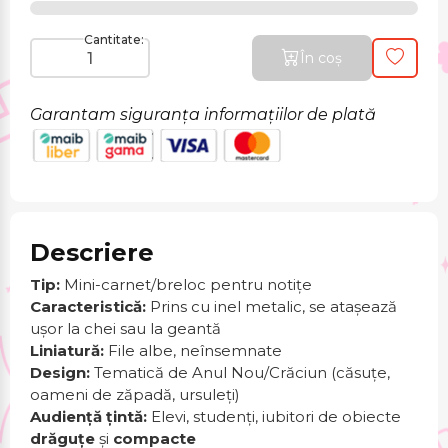
Cantitate:
În coș
Garantam siguranța informațiilor de plată
Descriere
Tip:
Mini-carnet/breloc pentru notițe
Caracteristică:
Prins cu inel metalic, se atașează
ușor la chei sau la geantă
Liniatură:
File albe, neînsemnate
Design:
Tematică de Anul Nou/Crăciun (căsuțe,
oameni de zăpadă, ursuleți)
Audiență țintă:
Elevi, studenți, iubitori de obiecte
drăguțe
și
compacte