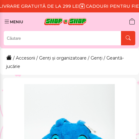
UITĂ DE LA 299 LEI
CADOURI PENTRU FIECARE COMA
MENIU
/
Accesorii
/
Genți și organizatoare
/
Genți
/ Geantă-
jucărie