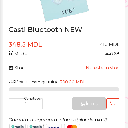
Caști Bluetooth NEW
348.5 MDL
410 MDL
Model:
44768
Stoc:
Nu este in stoc
Până la livrare gratuită:
300.00 MDL
Cantitate:
În coș
Garantam siguranța informațiilor de plată