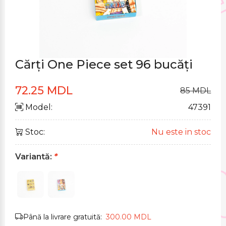
Cărți One Piece set 96 bucăți
72.25 MDL
85 MDL
Model:
47391
Stoc:
Nu este in stoc
Variantă:
*
Până la livrare gratuită:
300.00 MDL