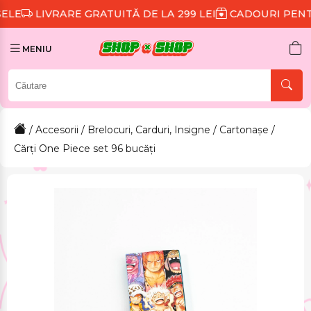
E GRATUITĂ DE LA 299 LEI
CADOURI PENTRU FIECARE
MENIU
/
Accesorii
/
Brelocuri, Carduri, Insigne
/
Cartonașe
/
Cărți One Piece set 96 bucăți