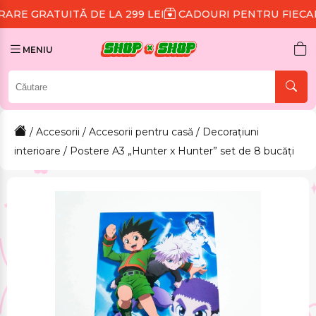
TĂ DE LA 299 LEI
CADOURI PENTRU FIECARE COMAND
MENIU
/
Accesorii
/
Accesorii pentru casă
/
Decorațiuni
interioare
/ Postere A3 „Hunter x Hunter” set de 8 bucăți