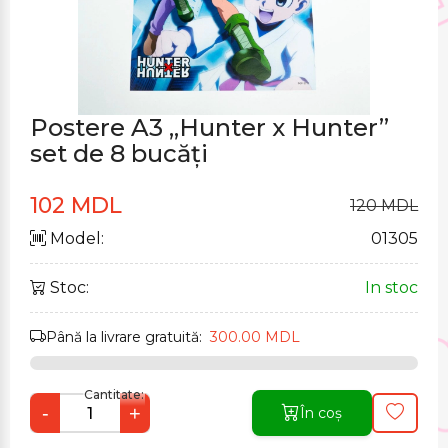
Postere A3 „Hunter x Hunter”
set de 8 bucăți
102 MDL
120 MDL
Model:
01305
Stoc:
In stoc
Până la livrare gratuită:
300.00 MDL
Cantitate:
-
+
În coș